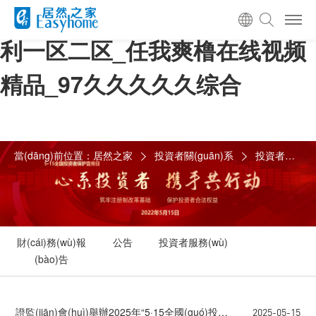
99热国产精品丝袜_久久精品福
利一区二区_任我爽橹在线视频
精品_97久久久久久综合
當(dāng)前位置：
居然之家
投資者關(guān)系
投資者服務(wù)
財(cái)務(wù)報
公告
投資者服務(wù)
(bào)告
證監(jiān)會(huì)舉辦2025年“5·15全國(guó)投資者保護(hù)宣傳日”活動(dòng)
2025-05-15